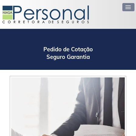
Home
Pedido de Cotação
Cotações
Seguro Garantia
Vendas On-line
Informações
▼
Contatos
▼
Quem Somos
▼